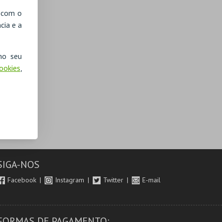
, com o
cia e a
no seu
Cookies
,
SIGA-NOS
Facebook
Instagram
Twitter
E-mail
FORMAS DE PAGAMENTO: