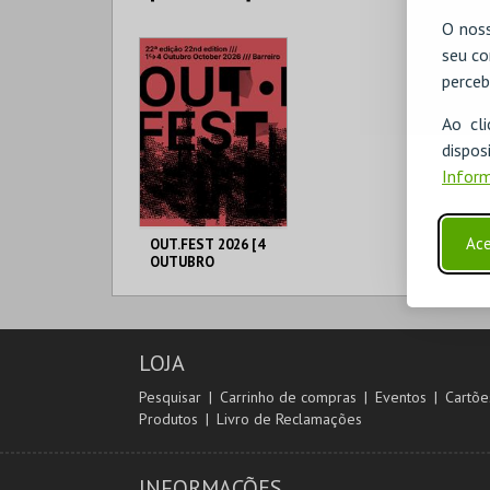
OCTOBER]
O noss
BARREIRO
BARREIRO
seu co
perceb
MAIS INFO
MAIS INFO
Ao cl
disp
COMPRAR
COMPRAR
Inform
Ace
OUT.FEST 2026 [4
OUTUBRO
OCTOBER]
BARREIRO
LOJA
MAIS INFO
Pesquisar
Carrinho de compras
Eventos
Cartõe
Produtos
Livro de Reclamações
COMPRAR
INFORMAÇÕES