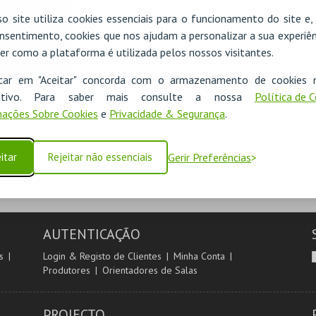
OCTOBER]
OCTOBER]
o site utiliza cookies essenciais para o funcionamento do site e
BARREIRO
BARREIRO
nsentimento, cookies que nos ajudam a personalizar a sua experiên
er como a plataforma é utilizada pelos nossos visitantes.
MAIS INFO
MAIS INFO
icar em "Aceitar" concorda com o armazenamento de cookies 
ositivo. Para saber mais consulte a nossa
Política de 
COMPRAR
COMPRAR
ações Sobre Cookies
e
Privacidade & Segurança
.
itar
Rejeitar não essenciais
Gerir Preferências
AUTENTICAÇÃO
s
Login & Registo de Clientes
Minha Conta
Produtores
Orientadores de Salas
PROJECTO