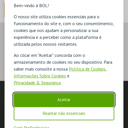
Bem-vindo à BOL!
ANTERIOR
O nosso site utiliza cookies essenciais para o
funcionamento do site e, com o seu consentimento,
cookies que nos ajudam a personalizar a sua
experiência e a perceber como a plataforma é
utilizada pelos nossos visitantes.
Ao clicar em "Aceitar" concorda com o
armazenamento de cookies no seu dispositivo. Para
saber mais consulte a nossa
Política de Cookies
,
Informações Sobre Cookies
e
Privacidade & Segurança
.
LOJA
Pesquisar
Carrinho de compras
Eventos
Cartões
Produtos
Aceitar
Livro de Reclamações
Rejeitar não essenciais
AUTENTICAÇÃO
Login & Registo de Clientes
Minha Conta
Produtores
Gerir Preferências