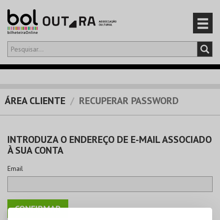
Olá,
iniciar sessão
PT
0
CARRINHO
ÁREA CLIENTE
RECUPERAR PASSWORD
EVENTOS
INTRODUZA O ENDEREÇO DE E-MAIL ASSOCIADO
CARTÕES
À SUA CONTA
PRODUTOS
Email