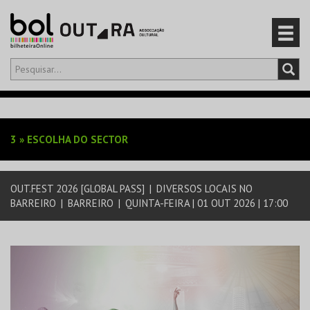
Olá,
iniciar sessão
PT
0
CARRINHO
3
»
ESCOLHA DO SECTOR
EVENTOS
OUT.FEST 2026 [GLOBAL PASS]
|
DIVERSOS LOCAIS NO
CARTÕES
BARREIRO
|
BARREIRO
|
QUINTA-FEIRA | 01 OUT 2026 | 17:00
PRODUTOS