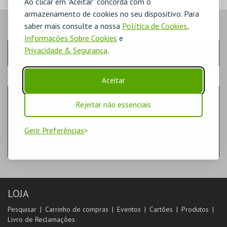
Ao clicar em "Aceitar" concorda com o
armazenamento de cookies no seu dispositivo. Para
saber mais consulte a nossa
Política de Cookies
,
PASSO
- SESSÃO
Informações Sobre Cookies
e
Privacidade & Segurança
.
QUINTA-FEIRA | 01 OUT 2026 | 17:00
PASSO
- EVENTO
Aceitar
OUT.FEST 2026 [GLOBAL PASS]
Rejeitar não essenciais
MÚSICA & FESTIVAIS | EXPERIMENTAL
BARREIRO
Gerir Preferências
BARREIRO
LOJA
Pesquisar
Carrinho de compras
Eventos
Cartões
Produtos
Livro de Reclamações