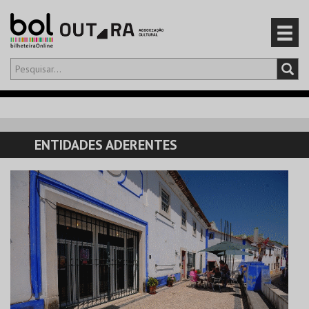
Olá,
iniciar sessão
PT
0
CARRINHO
ENTIDADES ADERENTES
EVENTOS
CARTÕES
PRODUTOS