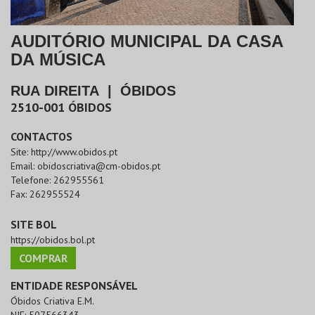
AUDITÓRIO MUNICIPAL DA CASA
DA MÚSICA
RUA DIREITA
|
ÓBIDOS
2510-001
ÓBIDOS
CONTACTOS
Site:
http://www.obidos.pt
Email:
obidoscriativa@cm-obidos.pt
Telefone:
262955561
Fax:
262955524
SITE BOL
https://obidos.bol.pt
COMPRAR
ENTIDADE RESPONSÁVEL
Óbidos Criativa E.M.