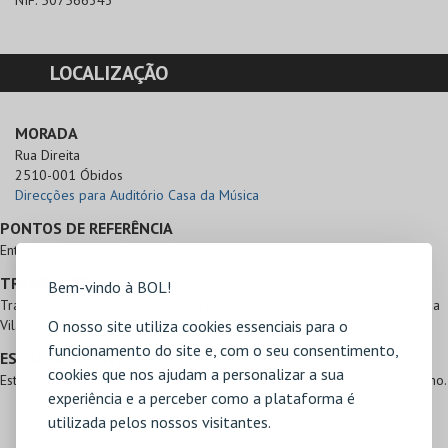
NIF:
507566343
LOCALIZAÇÃO
MORADA
Rua Direita

2510-001 Óbidos
Direcções para Auditório Casa da Música
PONTOS DE REFERÊNCIA
Entrada principal da Vila de Óbidos.
TRANSPORTES PÚBLICOS
Bem-vindo à BOL!
Transportes públicos na paragem de autorcarros, táxis junto à entrada da
O nosso site utiliza cookies essenciais para o
Vila.
funcionamento do site e, com o seu consentimento,
ESTACIONAMENTO
cookies que nos ajudam a personalizar a sua
Estacionamento no parque principal de Óbidos, junto ao Posto de Turismo.
experiência e a perceber como a plataforma é
utilizada pelos nossos visitantes.