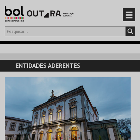
Olá,
iniciar sessão
PT
0
CARRINHO
ENTIDADES ADERENTES
EVENTOS
CARTÕES
PRODUTOS