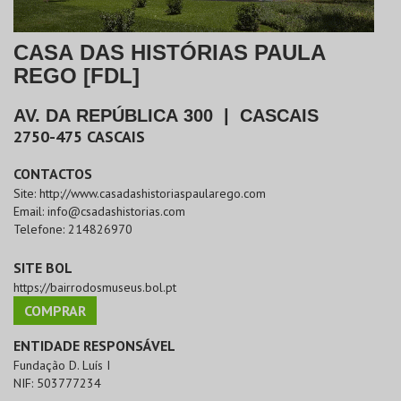
CASA DAS HISTÓRIAS PAULA
REGO [FDL]
AV. DA REPÚBLICA 300
|
CASCAIS
2750-475
CASCAIS
CONTACTOS
Site:
http://www.casadashistoriaspaularego.com
Email:
info@csadashistorias.com
Telefone:
214826970
SITE BOL
https://bairrodosmuseus.bol.pt
COMPRAR
ENTIDADE RESPONSÁVEL
Fundação D. Luís I
NIF:
503777234