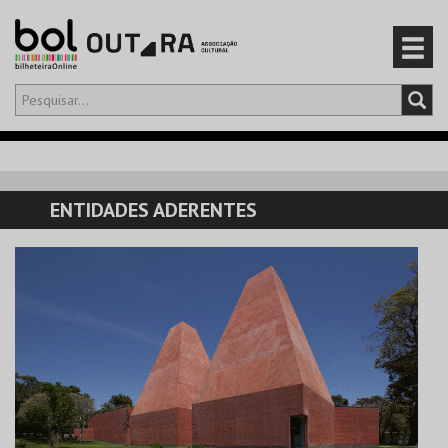
Olá,
iniciar sessão
PT
0
CARRINHO
ENTIDADES ADERENTES
EVENTOS
CARTÕES
PRODUTOS